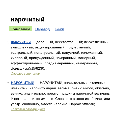
нарочитый
Толкование
Перевод
Книги
нарочитый
— деланный, неестественный; искусственный,
1
умышленный, акцентированный, подчеркнутый,
театральный, ненатуральный, напускной, изломанный,
хипповый, принужденный, наигранный, манерный,
аффектированный, преднамеренный, намеренный,
фальшивый,&#8230; …
Словарь синонимов
НАРОЧИТЫЙ
— НАРОЧИТЫЙ, значительный, отличный,
2
именитый; нарочито нареч. весьма, очень: много, обильно,
велико, значительно, порато. Градины нарочитой величины.
У него нарочитое именье. Слово это вышло из обычая, или
употр. ошибочно, вместо нарочно. Нароче&#8230; …
Толковый словарь Даля