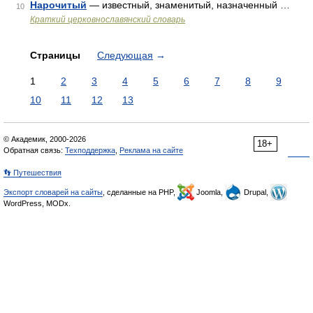
Нарочитый
— известный, знаменитый, назначенный …
10
Краткий церковнославянский словарь
Страницы
Следующая
→
1
2
3
4
5
6
7
8
9
10
11
12
13
© Академик, 2000-2026
18+
Обратная связь:
Техподдержка
,
Реклама на сайте
👣 Путешествия
Экспорт словарей на сайты
, сделанные на PHP,
Joomla,
Drupal,
WordPress, MODx.