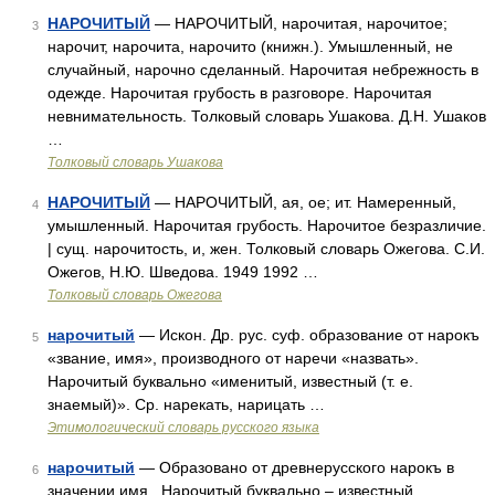
НАРОЧИТЫЙ
— НАРОЧИТЫЙ, нарочитая, нарочитое;
3
нарочит, нарочита, нарочито (книжн.). Умышленный, не
случайный, нарочно сделанный. Нарочитая небрежность в
одежде. Нарочитая грубость в разговоре. Нарочитая
невнимательность. Толковый словарь Ушакова. Д.Н. Ушаков
…
Толковый словарь Ушакова
НАРОЧИТЫЙ
— НАРОЧИТЫЙ, ая, ое; ит. Намеренный,
4
умышленный. Нарочитая грубость. Нарочитое безразличие.
| сущ. нарочитость, и, жен. Толковый словарь Ожегова. С.И.
Ожегов, Н.Ю. Шведова. 1949 1992 …
Толковый словарь Ожегова
нарочитый
— Искон. Др. рус. суф. образование от нарокъ
5
«звание, имя», производного от наречи «назвать».
Нарочитый буквально «именитый, известный (т. е.
знаемый)». Ср. нарекать, нарицать …
Этимологический словарь русского языка
нарочитый
— Образовано от древнерусского нарокъ в
6
значении имя . Нарочитый буквально – известный,